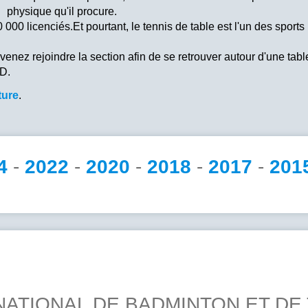
physique qu'il procure.
0 licenciés.Et pourtant, le tennis de table est l'un des sports
, venez rejoindre la section afin de se retrouver autour d'une ta
D.
ture
.
4
-
2022
-
2020
-
2018
-
2017
-
201
NATIONAL DE BADMINTON ET DE 