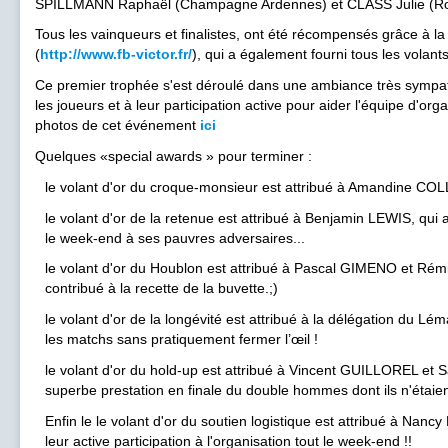
SPILLMANN Raphaël (Champagne Ardennes) et CLASS Julie (Ro
Tous les vainqueurs et finalistes, ont été récompensés grâce à l
(
http://www.fb-victor.fr/
), qui a également fourni tous les volant
Ce premier trophée s'est déroulé dans une ambiance très sympath
les joueurs et à leur participation active pour aider l'équipe d'or
photos de cet événement
ici
Quelques «special awards » pour terminer :
le volant d'or du croque-monsieur est attribué à Amandine COL
le volant d'or de la retenue est attribué à Benjamin LEWIS, qui 
le week-end à ses pauvres adversaires...
le volant d'or du Houblon est attribué à Pascal GIMENO et Rém
contribué à la recette de la buvette.;)
le volant d'or de la longévité est attribué à la délégation du Lé
les matchs sans pratiquement fermer l’œil !
le volant d'or du hold-up est attribué à Vincent GUILLOREL e
superbe prestation en finale du double hommes dont ils n'étaient
Enfin le le volant d'or du soutien logistique est attribué à N
leur active participation à l'organisation tout le week-end !!