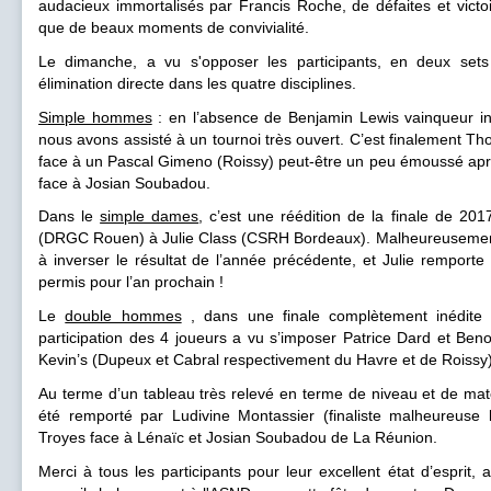
audacieux immortalisés par Francis Roche, de défaites et victo
que de beaux moments de convivialité.
Le dimanche, a vu s'opposer les participants, en deux set
élimination directe dans les quatre disciplines.
Simple hommes
: en l’absence de Benjamin Lewis vainqueur in
nous avons assisté à un tournoi très ouvert. C’est finalement T
face à un Pascal Gimeno (Roissy) peut-être un peu émoussé apr
face à Josian Soubadou.
Dans le
simple dames
, c’est une réédition de la finale de 201
(DRGC Rouen) à Julie Class (CSRH Bordeaux). Malheureusement p
à inverser le résultat de l’année précédente, et Julie remporte 
permis pour l’an prochain !
Le
double hommes
, dans une finale complètement inédite pu
participation des 4 joueurs a vu s’imposer Patrice Dard et Be
Kevin’s (Dupeux et Cabral respectivement du Havre et de Roissy)
Au terme d’un tableau très relevé en terme de niveau et de matc
été remporté par Ludivine Montassier (finaliste malheureuse l
Troyes face à Lénaïc et Josian Soubadou de La Réunion.
Merci à tous les participants pour leur excellent état d’esprit,