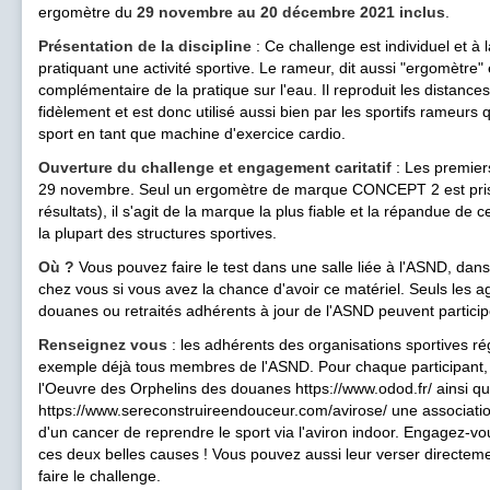
ergomètre du
29 novembre au 20 décembre 2021 inclus
.
Présentation de la discipline
: Ce challenge est individuel et à
pratiquant une activité sportive. Le rameur, dit aussi "ergomètre" 
complémentaire de la pratique sur l'eau. Il reproduit les distances
fidèlement et est donc utilisé aussi bien par les sportifs rameurs 
sport en tant que machine d'exercice cardio.
Ouverture du challenge et engagement caritatif
: Les premiers
29 novembre. Seul un ergomètre de marque CONCEPT 2 est pris
résultats), il s'agit de la marque la plus fiable et la répandue de
la plupart des structures sportives.
Où ?
Vous pouvez faire le test dans une salle liée à l'ASND, dan
chez vous si vous avez la chance d'avoir ce matériel. Seuls les a
douanes ou retraités adhérents à jour de l'ASND peuvent particip
Renseignez vous
: les adhérents des organisations sportives 
exemple déjà tous membres de l'ASND. Pour chaque participant, 
l'Oeuvre des Orphelins des douanes https://www.odod.fr/ ainsi qu
https://www.sereconstruireendouceur.com/avirose/ une associati
d'un cancer de reprendre le sport via l'aviron indoor. Engagez-v
ces deux belles causes ! Vous pouvez aussi leur verser directem
faire le challenge.