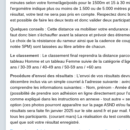
minutes selon votre forme/âge/poids pour le 1500m et 15 à 30 mi
l'ergomètre indique plus ou moins de 1.500 ou de 5.000 mètres p
résultat, votre test ne sera pas pris en compte. Respectez donc 
est possible de faire les deux tests et donc valider deux participat
Quelques conseils : Cette distance va mobiliser votre endurance a
faut donc bien s'échauffer avant la séance et prévoir des étireme
Le choix de la résistance du rameur ainsi que la cadence de co
notée SPM) sont laissées au libre arbitre de chacun.
Le classement
: Le classement final reprendra la distance pa
tableau Homme et un tableau Femme suivie de la catégorie d'âge 
ans / 30-39 ans / 40-49 ans / 50-59 ans / +60 ans
Procédure d'envoi des résultats
: L'envoi de vos résultats devr
décembre inclus via un simple courriel à l'adresse suivante : avi
comprendre les informations suivantes: - Nom, prénom - Année d
(possibilité de prendre son adhésion en ligne directement pour l
comme expliqué dans les instructions en annexe - tout autre « se
option (ces photos pourront apparaître sur la page ASND et/ou 
résultats sera faite fin janvier 2025 sur le site asnd.fr et par mai
tous les participants. (courant mars) La réalisation du test const
quel que soit votre résultat enregistré.