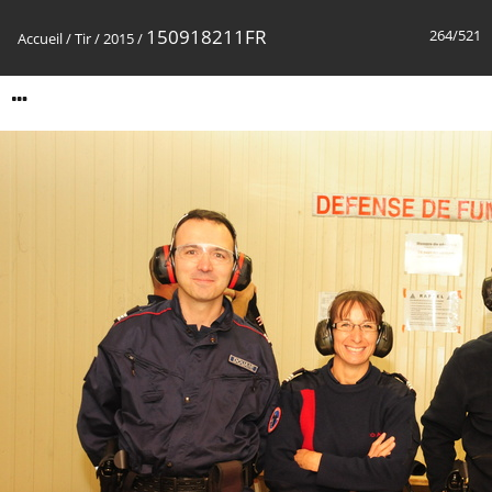
150918211FR
264/521
Accueil
/
Tir
/
2015
/