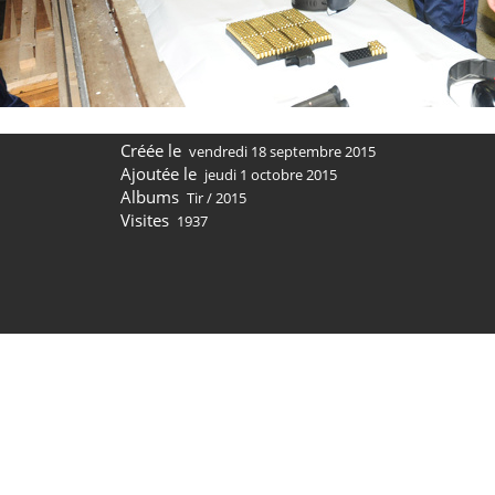
Créée le
vendredi 18 septembre 2015
Ajoutée le
jeudi 1 octobre 2015
Albums
Tir
/
2015
Visites
1937