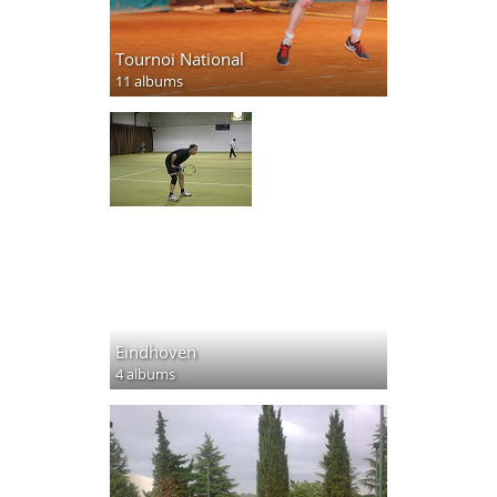
Tournoi National
11 albums
Eindhoven
4 albums